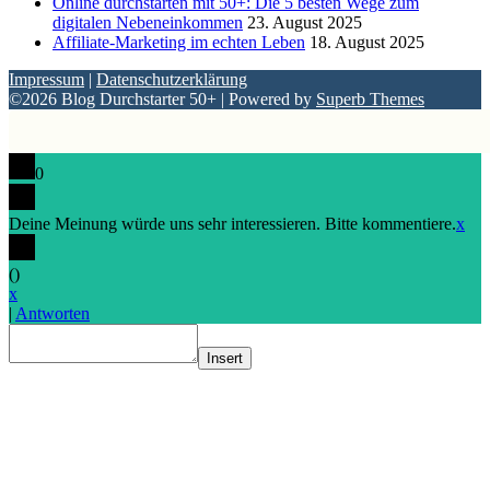
Online durchstarten mit 50+: Die 5 besten Wege zum
digitalen Nebeneinkommen
23. August 2025
Affiliate-Marketing im echten Leben
18. August 2025
Impressum
|
Datenschutzerklärung
©2026 Blog Durchstarter 50+
| Powered by
Superb Themes
0
Deine Meinung würde uns sehr interessieren. Bitte kommentiere.
x
(
)
x
|
Antworten
Insert