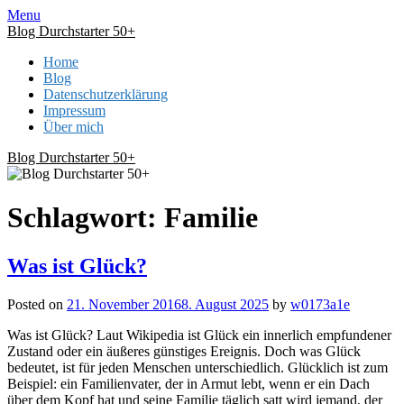
Skip
Menu
to
Blog Durchstarter 50+
content
Home
Blog
Datenschutzerklärung
Impressum
Über mich
Blog Durchstarter 50+
Schlagwort:
Familie
Was ist Glück?
Posted on
21. November 2016
8. August 2025
by
w0173a1e
Was ist Glück? Laut Wikipedia ist Glück ein innerlich empfundener
Zustand oder ein äußeres günstiges Ereignis. Doch was Glück
bedeutet, ist für jeden Menschen unterschiedlich. Glücklich ist zum
Beispiel: ein Familienvater, der in Armut lebt, wenn er ein Dach
über dem Kopf hat und seine Familie täglich satt wird jemand, der