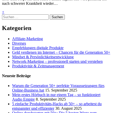
nach schwerer Krankheit wieder…
+
Suchen
nach:
Kategorien
Affiliate-Marketing
Diverses
Empfehlungen digitale Produkte
Geld verdienen im Internet – Chancen für die Generation 50+
Mindset & Persönlichkeitsentwicklung
Network-Marketing – professionell starten und verstehen
Produktivität & Zeitmanagement
Neueste Beiträge
Warum die Generation 50+ perfekte Voraussetzungen fürs
Online-Business hat
15. September 2025
Mein erstes Hörbuch in nur einem Tag – so funktioniert
Audio Empire
8. September 2025
5 einfache Produktivitäts-Hacks ab 50+ – so arbeitest du
entspannter und effizienter
30. August 2025
Online durchstarten mit 50+: Die 5 besten Wege zum