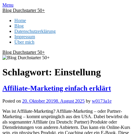
Skip
Menu
to
Blog Durchstarter 50+
content
Home
Blog
Datenschutzerklärung
Impressum
Über mich
Blog Durchstarter 50+
Schlagwort:
Einstellung
Affiliate-Marketing einfach erklärt
Posted on
20. Oktober 2019
8. August 2025
by
w0173a1e
Was ist Affiliate-Marketing? Affiliate-Marketing – oder Partner-
Marketing – kommt ursprünglich aus den USA. Dabei bewirbst du
als sogenannter Affiliate (zu Deutsch: Partner) Produkte oder
Dienstleistungen von anderen Anbietern. Das kann ein Online-Kurs
sein, ein physisches Produkt, ein Coaching oder ein E-Book. Diese