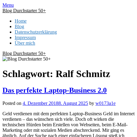
Skip
Menu
to
Blog Durchstarter 50+
content
Home
Blog
Datenschutzerklärung
Impressum
Über mich
Blog Durchstarter 50+
Schlagwort:
Ralf Schmitz
Das perfekte Laptop-Business 2.0
Posted on
4. Dezember 2018
8. August 2025
by
w0173a1e
Geld verdienen mit dem perfekten Laptop-Business Geld im Internet
verdienen – das wünschen sich viele. Doch oft wirken die
technischen Hürden beim Erstellen von Webseiten, beim E-Mail-
Marketing oder mit sozialen Medien abschreckend. Mir ging es
ähnlich. Auf der Suche nach einer einfacheren Lösung stieß ich