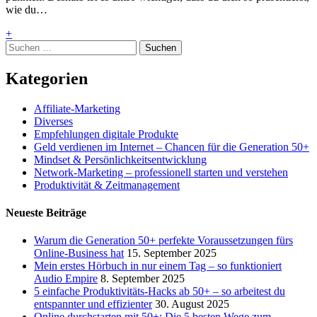
wie du…
+
Suchen
nach:
Kategorien
Affiliate-Marketing
Diverses
Empfehlungen digitale Produkte
Geld verdienen im Internet – Chancen für die Generation 50+
Mindset & Persönlichkeitsentwicklung
Network-Marketing – professionell starten und verstehen
Produktivität & Zeitmanagement
Neueste Beiträge
Warum die Generation 50+ perfekte Voraussetzungen fürs
Online-Business hat
15. September 2025
Mein erstes Hörbuch in nur einem Tag – so funktioniert
Audio Empire
8. September 2025
5 einfache Produktivitäts-Hacks ab 50+ – so arbeitest du
entspannter und effizienter
30. August 2025
Online durchstarten mit 50+: Die 5 besten Wege zum