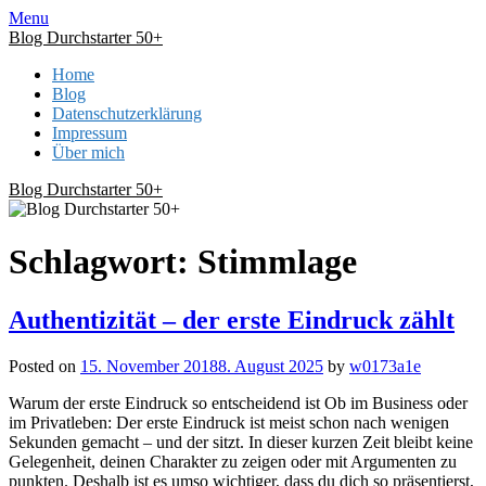
Skip
Menu
to
Blog Durchstarter 50+
content
Home
Blog
Datenschutzerklärung
Impressum
Über mich
Blog Durchstarter 50+
Schlagwort:
Stimmlage
Authentizität – der erste Eindruck zählt
Posted on
15. November 2018
8. August 2025
by
w0173a1e
Warum der erste Eindruck so entscheidend ist Ob im Business oder
im Privatleben: Der erste Eindruck ist meist schon nach wenigen
Sekunden gemacht – und der sitzt. In dieser kurzen Zeit bleibt keine
Gelegenheit, deinen Charakter zu zeigen oder mit Argumenten zu
punkten. Deshalb ist es umso wichtiger, dass du dich so präsentierst,