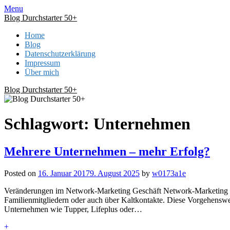
Skip
Menu
to
Blog Durchstarter 50+
content
Home
Blog
Datenschutzerklärung
Impressum
Über mich
Blog Durchstarter 50+
Schlagwort:
Unternehmen
Mehrere Unternehmen – mehr Erfolg?
Posted on
16. Januar 2017
9. August 2025
by
w0173a1e
Veränderungen im Network-Marketing Geschäft Network-Marketing gib
Familienmitgliedern oder auch über Kaltkontakte. Diese Vorgehensweis
Unternehmen wie Tupper, Lifeplus oder…
+