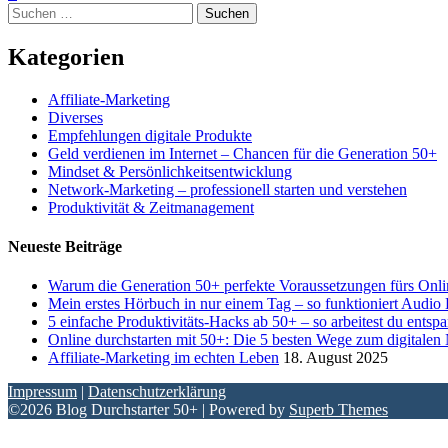
Suchen
nach:
Kategorien
Affiliate-Marketing
Diverses
Empfehlungen digitale Produkte
Geld verdienen im Internet – Chancen für die Generation 50+
Mindset & Persönlichkeitsentwicklung
Network-Marketing – professionell starten und verstehen
Produktivität & Zeitmanagement
Neueste Beiträge
Warum die Generation 50+ perfekte Voraussetzungen fürs Onli
Mein erstes Hörbuch in nur einem Tag – so funktioniert Audio
5 einfache Produktivitäts-Hacks ab 50+ – so arbeitest du entspa
Online durchstarten mit 50+: Die 5 besten Wege zum digital
Affiliate-Marketing im echten Leben
18. August 2025
Impressum
|
Datenschutzerklärung
©2026 Blog Durchstarter 50+
| Powered by
Superb Themes