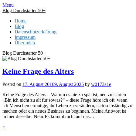
Skip
Menu
to
Blog Durchstarter 50+
content
Home
Blog
Datenschutzerklärung
Impressum
Über mich
Blog Durchstarter 50+
Blog
Keine Frage des Alters
Posted on
17. August 2016
9. August 2025
by
w0173a1e
Keine Frage des Alters – Warum es nie zu spät ist, neu zu starten
„Bin ich nicht zu alt für sowas?“ – diese Frage höre ich oft, wenn
ich Menschen ermutige, ihr Leben zu verändern, sich selbständig zu
machen oder ein neues Business zu beginnen. Meine Antwort ist
immer dieselbe: Nein!Es kommt nicht auf das…
+