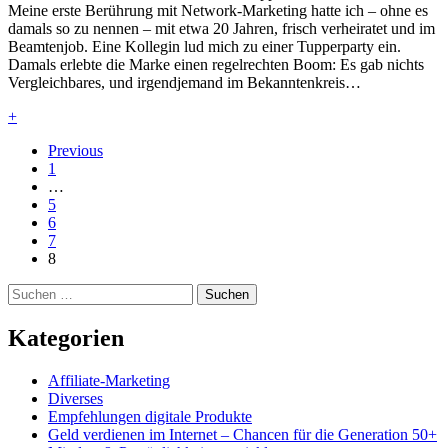
Meine erste Berührung mit Network-Marketing hatte ich – ohne es
damals so zu nennen – mit etwa 20 Jahren, frisch verheiratet und im
Beamtenjob. Eine Kollegin lud mich zu einer Tupperparty ein.
Damals erlebte die Marke einen regelrechten Boom: Es gab nichts
Vergleichbares, und irgendjemand im Bekanntenkreis…
+
Previous
1
…
5
6
7
8
Suchen
nach:
Kategorien
Affiliate-Marketing
Diverses
Empfehlungen digitale Produkte
Geld verdienen im Internet – Chancen für die Generation 50+