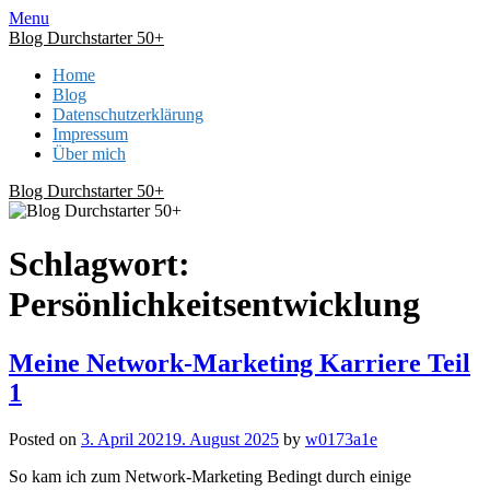
Skip
Menu
to
Blog Durchstarter 50+
content
Home
Blog
Datenschutzerklärung
Impressum
Über mich
Blog Durchstarter 50+
Schlagwort:
Persönlichkeitsentwicklung
Meine Network-Marketing Karriere Teil
1
Posted on
3. April 2021
9. August 2025
by
w0173a1e
So kam ich zum Network-Marketing Bedingt durch einige