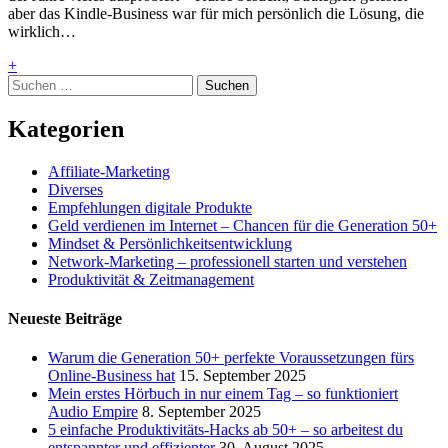
aber das Kindle-Business war für mich persönlich die Lösung, die
wirklich…
+
Suchen
nach:
Kategorien
Affiliate-Marketing
Diverses
Empfehlungen digitale Produkte
Geld verdienen im Internet – Chancen für die Generation 50+
Mindset & Persönlichkeitsentwicklung
Network-Marketing – professionell starten und verstehen
Produktivität & Zeitmanagement
Neueste Beiträge
Warum die Generation 50+ perfekte Voraussetzungen fürs
Online-Business hat
15. September 2025
Mein erstes Hörbuch in nur einem Tag – so funktioniert
Audio Empire
8. September 2025
5 einfache Produktivitäts-Hacks ab 50+ – so arbeitest du
entspannter und effizienter
30. August 2025