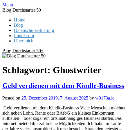
Skip
Menu
to
Blog Durchstarter 50+
content
Home
Blog
Datenschutzerklärung
Impressum
Über mich
Blog Durchstarter 50+
Schlagwort:
Ghostwriter
Geld verdienen mit dem Kindle-Business
Posted on
25. Dezember 2019
17. August 2025
by
w0173a1e
Geld verdienen mit dem Kindle-Business Viele Menschen möchten
sich neben Lohn, Rente oder BAföG ein kleines Einkommen
aufbauen – oder sogar ein ortsunabhängiges Business starten.Das
Internet bietet dafür zahlreiche Möglichkeiten. Ich habe im Laufe
der Jahre vieles ausprobiert – Kurse besucht, Strategien getestet –