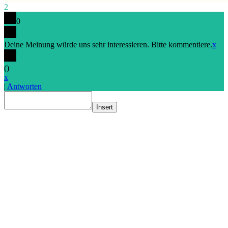
2
0
Deine Meinung würde uns sehr interessieren. Bitte kommentiere.
x
(
)
x
|
Antworten
Insert