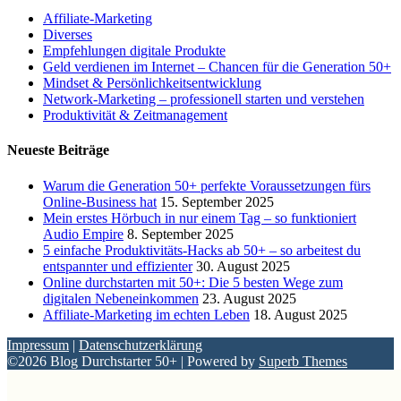
Affiliate-Marketing
Diverses
Empfehlungen digitale Produkte
Geld verdienen im Internet – Chancen für die Generation 50+
Mindset & Persönlichkeitsentwicklung
Network-Marketing – professionell starten und verstehen
Produktivität & Zeitmanagement
Neueste Beiträge
Warum die Generation 50+ perfekte Voraussetzungen fürs
Online-Business hat
15. September 2025
Mein erstes Hörbuch in nur einem Tag – so funktioniert
Audio Empire
8. September 2025
5 einfache Produktivitäts-Hacks ab 50+ – so arbeitest du
entspannter und effizienter
30. August 2025
Online durchstarten mit 50+: Die 5 besten Wege zum
digitalen Nebeneinkommen
23. August 2025
Affiliate-Marketing im echten Leben
18. August 2025
Impressum
|
Datenschutzerklärung
©2026 Blog Durchstarter 50+
| Powered by
Superb Themes